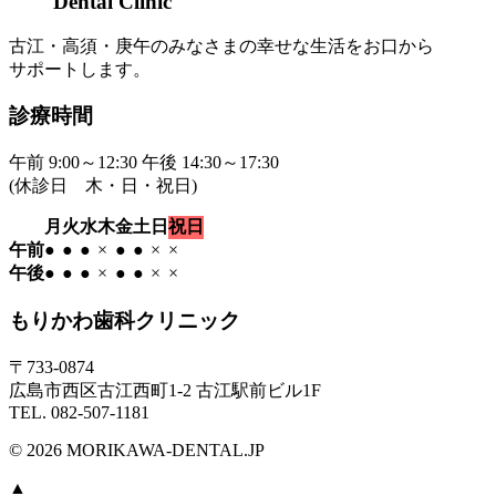
Dental Clinic
古江・高須・庚午のみなさまの幸せな生活をお口から
サポートします。
診療時間
午前 9:00～12:30 午後 14:30～17:30
(休診日 木・日・祝日)
月
火
水
木
金
土
日
祝日
午前
●
●
●
×
●
●
×
×
午後
●
●
●
×
●
●
×
×
もりかわ歯科クリニック
〒733-0874
広島市西区古江西町1-2 古江駅前ビル1F
TEL. 082-507-1181
©
2026 MORIKAWA-DENTAL.JP
▲