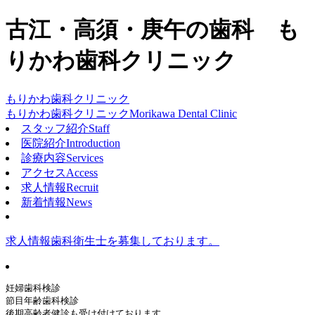
古江・高須・庚午の歯科 も
りかわ歯科クリニック
もりかわ歯科クリニック
もりかわ歯科クリニック
Morikawa Dental Clinic
スタッフ紹介
Staff
医院紹介
Introduction
診療内容
Services
アクセス
Access
求人情報
Recruit
新着情報
News
求人情報
歯科衛生士を募集しております。
妊婦歯科検診
節目年齢歯科検診
後期高齢者健診も受け付けております。